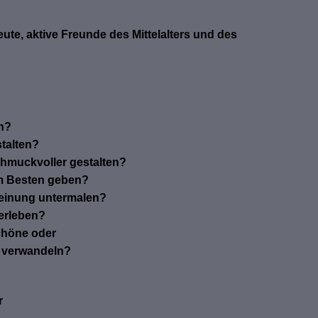
ute, aktive Freunde des Mittelalters und des
n?
stalten?
hmuckvoller gestalten?
um Besten geben?
heinung untermalen?
 erleben?
chöne oder
r verwandeln?
r