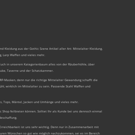
 Kleidung aus der Gothic Szene Artikel aller Art: Mittelalter Kleidung,
g,
Larp Waffen
und vieles mehr.
en Euch in unserem Kategorienbaum alles von der Räuberhöhle, über
tube, Taverne und der Schatzkammer.
RP-Masken, denn nur die richtige Mittelalter Gewandung schafft die
l, wirklich im Mittelalter zu sein. Passende Stahl Waffen und
rts, Tops, Mäntel, Jacken und Umhänge und vieles mehr.
c Shop feilbieten können. Solltet Ihr als Kunde bei uns dennoch einmal
Beschaffung.
rreichbarkeit ist uns sehr wichtig. Denn nur in Zusammenarbeit mit
 Euren Wünschen so gut wie möglich nachzukommen, sei es im Bereich