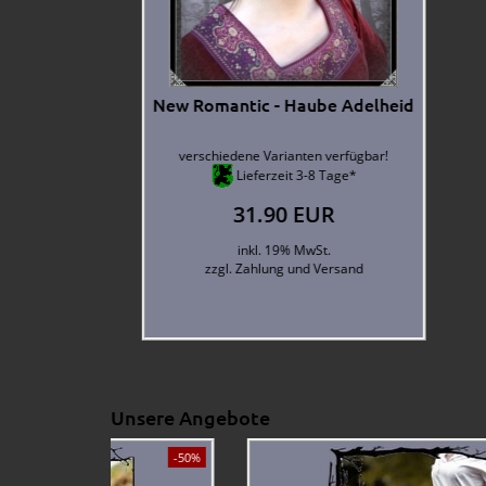
New Romantic - Gothic Dreispitz
New R
aus Wolle
verschiedene Varianten verfügbar!
ver
Lieferzeit 3-8 Tage*
28.90 EUR
inkl. 19% MwSt.
zzgl.
Zahlung und Versand
Unsere Angebote
-50