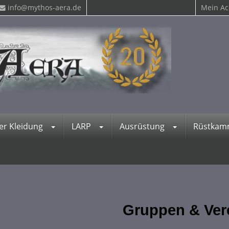
info@mythos-aera.de
Mein Ac
ter Kleidung
LARP
Ausrüstung
Rüstka
Gruppen & Ver