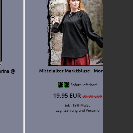
Mittelalter Marktbluse Sommer kurzarm -
Janina @
verschiedene Varianten verfügbar!
Sofort lieferbar*
14.95 EUR
29.90 EUR
inkl. 19% MwSt.
zzgl.
Zahlung und Versand