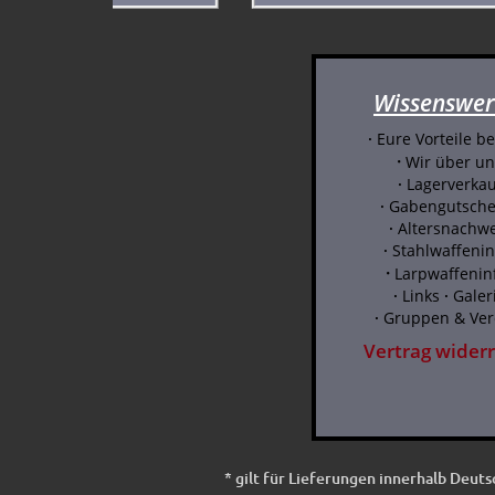
Wissenswer
·
Eure Vorteile be
·
Wir über un
·
Lagerverkau
·
Gabengutsche
·
Altersnachwe
·
Stahlwaffenin
·
Larpwaffenin
·
Links
·
Galer
·
Gruppen & Ver
Vertrag wider
* gilt für Lieferungen innerhalb Deut