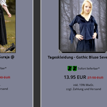
Mittelalter Wams - Remus @
Sofort lieferbar*
46.83 EUR
66.90 EUR
inkl. 19% MwSt.
zzgl.
Zahlung und Versand