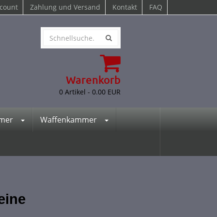
count
Zahlung und Versand
Kontakt
FAQ
Warenkorb
0
Artikel -
0.00
EUR
mmer
Waffenkammer
eine