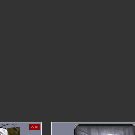
omantic - Haube Adelheid
schiedene Varianten verfügbar!
Lieferzeit 3-8 Tage*
31.90 EUR
inkl. 19% MwSt.
zzgl.
Zahlung und Versand
%
-30%