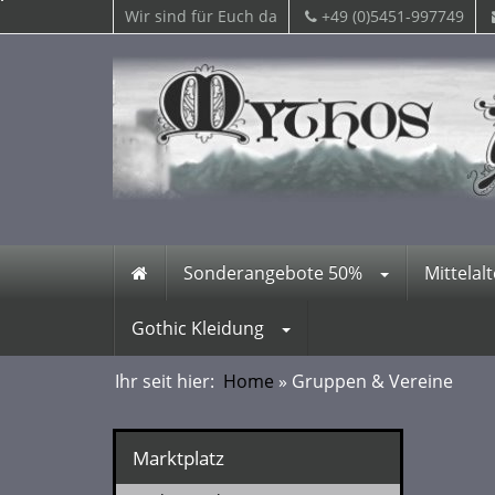
Wir sind für Euch da
+49 (0)5451-997749
Sonderangebote 50%
Mittelal
Gothic Kleidung
Ihr seit hier:
Home
» Gruppen & Vereine
Marktplatz