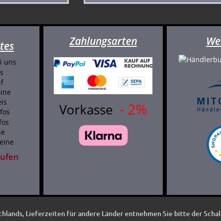
Zahlungsarten
We
tes
i uns
s
f
ine
is
- 2%
Vorkasse
fos
fos
ie
eine
rufen
schlands, Lieferzeiten für andere Länder entnehmen Sie bitte der Scha