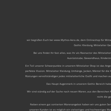
wir begrüßen Euch bei www.Mythos-Aera.de, dem Onlineshop für Mittelalt
Gothic Kleidung, Mittelalter 
Bei uns findet Ihr fast alles, was Ihr als Reenactor des Mittela
Ausrüststube, Gewandhaus, Kinderst
Ein Teil unserer Schwerpunkte in unserem Mittelalter Shop ist das Ang
perfekte Illusion. Mittelalter Kleidung, Umhänge, Jacken, Mäntel für die
Rüstungen vervollständigen jedes mittelalterliche Outfit und machen 
Das Haupt Augenmerk in unserem Gothic Bereich haben w
Wir sind ständig auf der Suche nach neuen Waren, aus den Bereichen Mi
nicht die g
Neben einem gut sortierten Warenangebot haben wir uns guten Servi
unseren Kunden ist es möglich ein vielseitiges und hochwertiges W