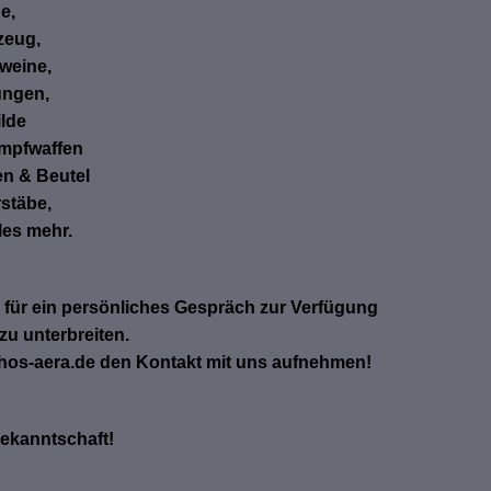
e,
zeug,
weine,
ungen,
ilde
mpfwaffen
n & Beutel
rstäbe,
les mehr.
 für ein persönliches Gespräch zur Verfügung
zu unterbreiten.
thos-aera.de den Kontakt mit uns aufnehmen!
Bekanntschaft!