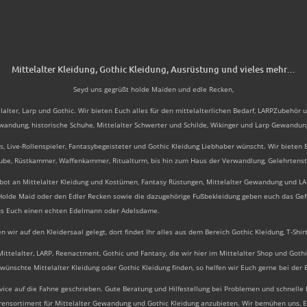
Mittelalter Kleidung, Gothic Kleidung, Ausrüstung und vieles mehr…
Seyd uns gegrüßt holde Maiden und edle Recken,
er, Larp und Gothic. Wir bieten Euch alles für den mittelalterlichen Bedarf, LARPZubehör und
Gewandung,
historische Schuhe
, Mittelalter
Schwerter
und Schilde, Wikinger und Larp Gewandun
lters, Live-Rollenspieler, Fantasybegeisteter und Gothic Kleidung Liebhaber wünscht. Wir biet
ube, Rüstkammer, Waffenkammer, Ritualturm, bis hin zum Haus der Verwandlung, Gelehrtens
ebot an Mittelalter Kleidung und Kostümen, Fantasy Rüstungen, Mittelalter Gewandung und LA
Holde Maid
oder den Edler Recken sowie die dazugehörige Fußbekleidung geben euch das Gefüh
aus Euch einen echten Edelmann oder Adelsdame.
ir auf den Kleidersaal gelegt, dort findet Ihr alles aus dem Bereich Gothic Kleidung, T-Shi
ttelalter, LARP, Reenactment, Gothic und Fantasy, die wir hier im Mittelalter Shop und Gothi
ewünschte Mittelalter Kleidung oder Gothic Kleidung finden, so helfen wir Euch gerne bei der 
ce auf die Fahne geschrieben. Gute Beratung und Hilfestellung bei Problemen und schnelle E
arensortiment für Mittelalter Gewandung und Gothic Kleidung anzubieten. Wir bemühen uns,