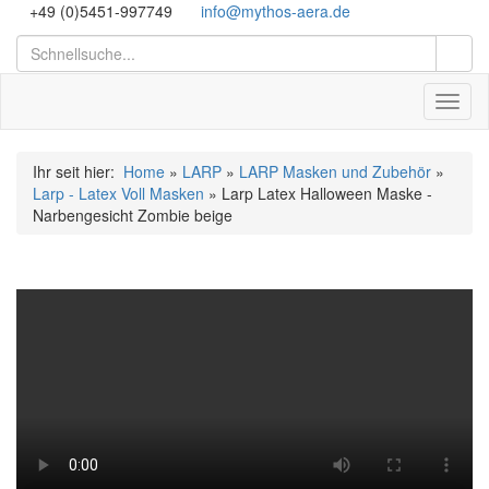
+49 (0)5451-997749
info@mythos-aera.de
Toggl
naviga
Ihr seit hier:
Home
»
LARP
»
LARP Masken und Zubehör
»
Larp - Latex Voll Masken
» Larp Latex Halloween Maske -
Narbengesicht Zombie beige