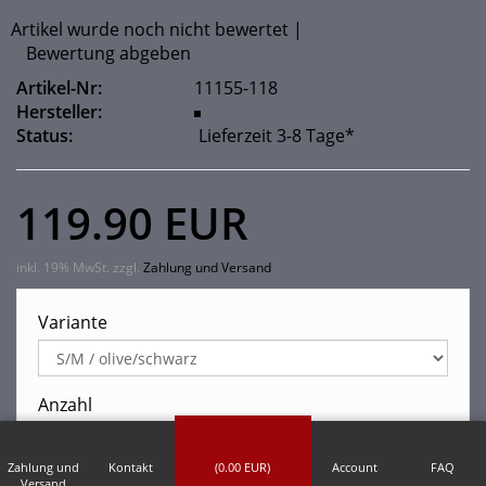
Artikel wurde noch nicht bewertet
|
Bewertung abgeben
Artikel-Nr:
11155-118
Hersteller:
Status:
Lieferzeit 3-8 Tage*
119.90 EUR
inkl. 19% MwSt. zzgl.
Zahlung und Versand
Variante
Anzahl
-
+
Zahlung und
Kontakt
(
0.00
EUR)
Account
FAQ
Versand