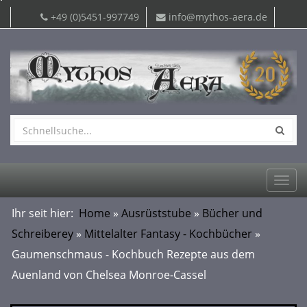
+49 (0)5451-997749
info@mythos-aera.de
Togg
navi
Ihr seit hier:
Home
»
Ausrüststube
»
Bücher und
Schreiberey
»
Mittelalter Fantasy - Kochbücher
»
Gaumenschmaus - Kochbuch Rezepte aus dem
Auenland von Chelsea Monroe-Cassel