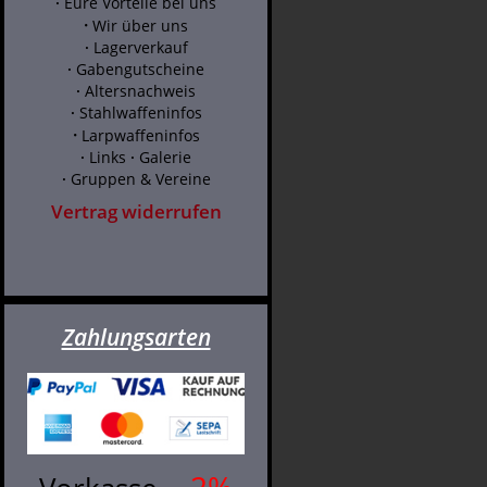
·
Eure Vorteile bei uns
·
Wir über uns
·
Lagerverkauf
·
Gabengutscheine
·
Altersnachweis
·
Stahlwaffeninfos
·
Larpwaffeninfos
·
Links
·
Galerie
·
Gruppen & Vereine
Vertrag widerrufen
Zahlungsarten
- 2%