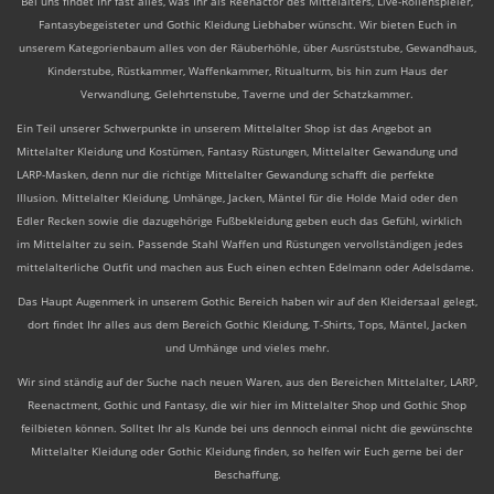
Bei uns findet Ihr fast alles, was Ihr als Reenactor des Mittelalters, Live-Rollenspieler,
Fantasybegeisteter und Gothic Kleidung Liebhaber wünscht. Wir bieten Euch in
unserem Kategorienbaum alles von der Räuberhöhle, über Ausrüststube, Gewandhaus,
Kinderstube, Rüstkammer, Waffenkammer, Ritualturm, bis hin zum Haus der
Verwandlung, Gelehrtenstube, Taverne und der Schatzkammer.
Ein Teil unserer Schwerpunkte in unserem Mittelalter Shop ist das Angebot an
Mittelalter Kleidung und Kostümen, Fantasy Rüstungen, Mittelalter Gewandung und
LARP-Masken, denn nur die richtige Mittelalter Gewandung schafft die perfekte
Illusion. Mittelalter Kleidung, Umhänge, Jacken, Mäntel für die
Holde Maid
oder den
Edler Recken sowie die dazugehörige Fußbekleidung geben euch das Gefühl, wirklich
im Mittelalter zu sein. Passende Stahl Waffen und Rüstungen vervollständigen jedes
mittelalterliche Outfit und machen aus Euch einen echten Edelmann oder Adelsdame.
Das Haupt Augenmerk in unserem Gothic Bereich haben wir auf den Kleidersaal gelegt,
dort findet Ihr alles aus dem Bereich Gothic Kleidung, T-Shirts, Tops, Mäntel, Jacken
und Umhänge und vieles mehr.
Wir sind ständig auf der Suche nach neuen Waren, aus den Bereichen Mittelalter, LARP,
Reenactment, Gothic und Fantasy, die wir hier im Mittelalter Shop und Gothic Shop
feilbieten können. Solltet Ihr als Kunde bei uns dennoch einmal nicht die gewünschte
Mittelalter Kleidung oder Gothic Kleidung finden, so helfen wir Euch gerne bei der
Beschaffung.