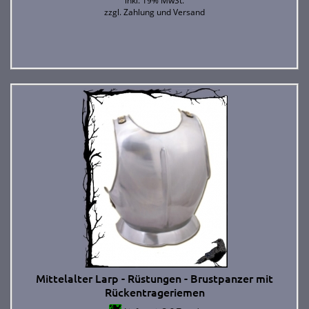
inkl. 19% MwSt.
zzgl.
Zahlung und Versand
Mittelalter Larp - Rüstungen - Brustpanzer mit
Rückentrageriemen