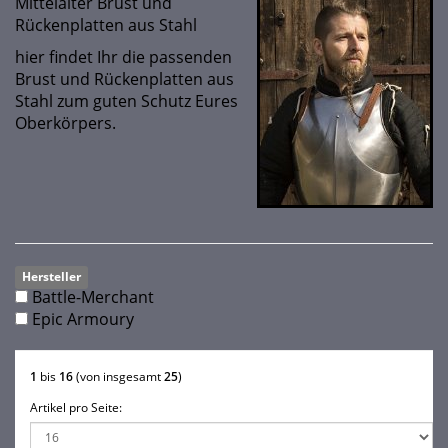
Mittelalter Brust und
Rückenplatten aus Stahl
hier findet Ihr die passenden
Brust und Rückenplatten aus
Stahl zum guten Schutz Eures
Oberkörpers.
Hersteller
Battle-Merchant
Epic Armoury
1
bis
16
(von insgesamt
25
)
Artikel pro Seite: