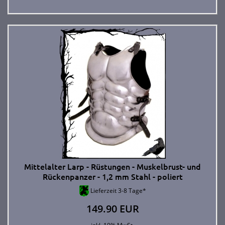
Mittelalter Larp - Rüstungen - Muskelbrust- und
Rückenpanzer - 1,2 mm Stahl - poliert
Lieferzeit 3-8 Tage*
149.90 EUR