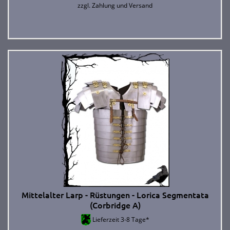
zzgl.
Zahlung und Versand
Mittelalter Larp - Rüstungen - Lorica Segmentata
(Corbridge A)
Lieferzeit 3-8 Tage*