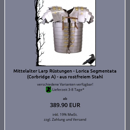
Mittelalter Larp Rüstungen - Lorica Segmentata
(Corbridge A) - aus rostfreiem Stahl
verschiedene Varianten verfügbar!
Lieferzeit 3-8 Tage*
ab
389.90 EUR
inkl. 19% MwSt.
zzgl.
Zahlung und Versand